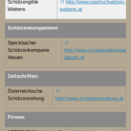
Schützengilde
http://www.sportschuetzen-
Wattens
wattens.at
Schützenkompanieen:
Speckbacher
Schützenkompanie
http://www.schuetzenkompani
Absam
absam.at
Zeitschriften:
Österreichische
Schützenzeitung
http://www.schuetzenzeitung.at
Firmen: