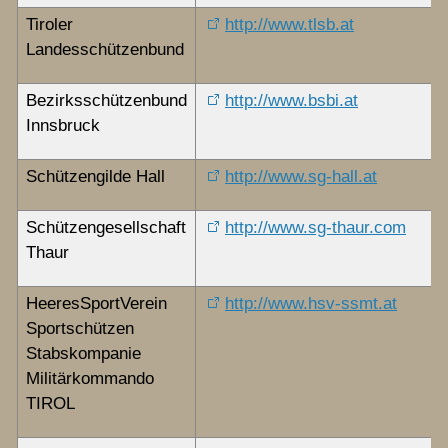
Chronik
Tiroler
http://www.tlsb.at
Landesschützenbund
Termine
Bezirksschützenbund
http://www.bsbi.at
Innsbruck
Archiv
Schützengilde Hall
http://www.sg-hall.at
Kontakt
Schützengesellschaft
http://www.sg-thaur.com
Thaur
HeeresSportVerein
http://www.hsv-ssmt.at
Sportschützen
Stabskompanie
Militärkommando
TIROL