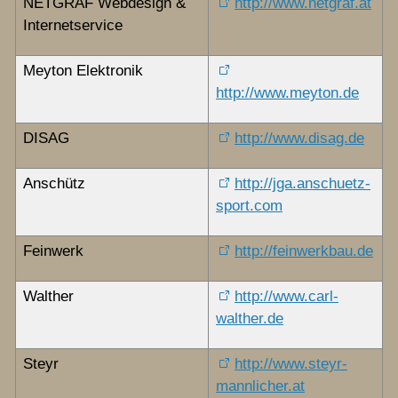
NETGRAF Webdesign &
http://www.netgraf.at
Internetservice
Meyton Elektronik
http://www.meyton.de
DISAG
http://www.disag.de
Anschütz
http://jga.anschuetz-
sport.com
Feinwerk
http://feinwerkbau.de
Walther
http://www.carl-
walther.de
Steyr
http://www.steyr-
mannlicher.at