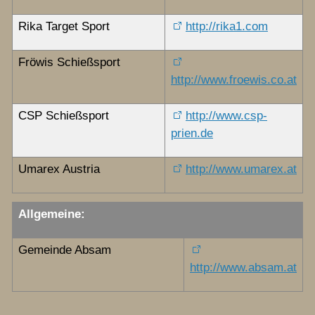
Rika Target Sport
http://rika1.com
Fröwis Schießsport
http://www.froewis.co.at
CSP Schießsport
http://www.csp-
prien.de
Umarex Austria
http://www.umarex.at
Allgemeine:
Gemeinde Absam
http://www.absam.at